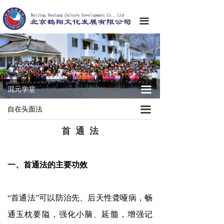
끀
끀
混元学堂
끀
自在头面法
首 通 法
一、首
通法的主要功效
“首通法”可以防治先、后天性聋哑病，畅
通玉枕要隘，强化小脑、延髓，增强记