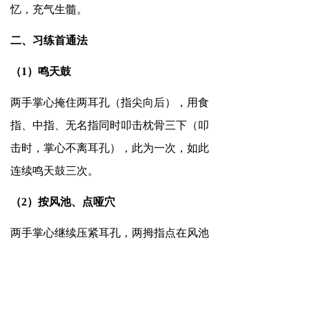
忆，充气生髓。
二、
习练首通法
（1）鸣天鼓
两手掌心掩住两耳孔（指尖向后），用食
指、中指、无名指同时叩击枕骨三下（叩
击时，掌心不离耳孔），此为一次，如此
连续鸣天鼓三次。
（2）按风池、点哑穴
两手掌心继续压紧耳孔，两拇指点在风池
穴上不动，食指叠在中指之上，二叠指同
时抬起，弹击枕骨处的后哑穴三下，此为
一次，如此连续弹击三次。