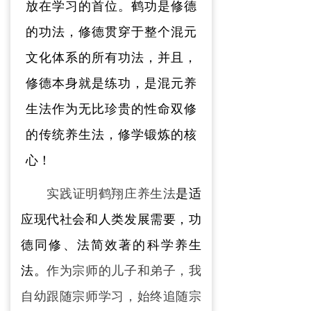
放在学习的首位
。
鹤功是修德
的功法，修德
贯穿于整个混元
文化
体
系
的所有功法
，
并且，
修德本身就是练功，是
混元
养
生法作为无比珍贵的性命双修
的传统养生法，修学锻炼的核
心！
实践证明鹤翔庄养生法
是
适
应现代社会和人类发展需要，
功
德同修、法简效著的
科学养生
法。
作为宗师的儿子和弟子，我
自幼跟随宗师学习，始终追随宗