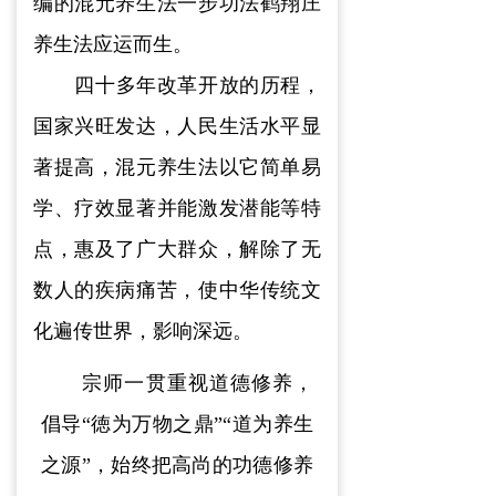
编的
混元养生法一
步功法鹤翔庄
养生法应运而生
。
四十多年改革开放的历
程，
国家兴旺发达
，
人民生活
水平
显
著提高
，
混元
养生
法以它
简单易
学
、
疗效显著并能激发潜能
等特
点
，
惠及了
广大群众
，
解除了
无
数
人的
疾病
痛
苦，
使中华传统文
化
遍传世界，
影响
深远。
宗师一贯重视道德修养，
倡
导“徳为万物之鼎”“道为养生
之源”
，
始终把高尚的功德修养