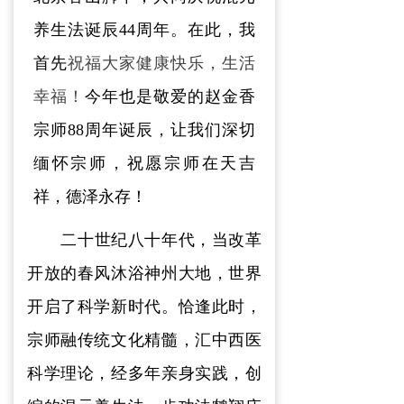
养生法诞辰44周年。在此，我
首先
祝福大家健康快乐，生活
幸福！
今年也是敬爱的赵金香
宗师88周年诞辰，让我们深切
缅怀宗师，祝愿宗师在天吉
祥，德泽永存！
二十
世纪
八十
年代
，
当
改革
开放的春风沐浴神州大地
，
世界
开启了科学新时代
。
恰逢此时，
宗师
融
传统文化精髓
，
汇
中西医
科学理论，
经多年亲身实践
，
创